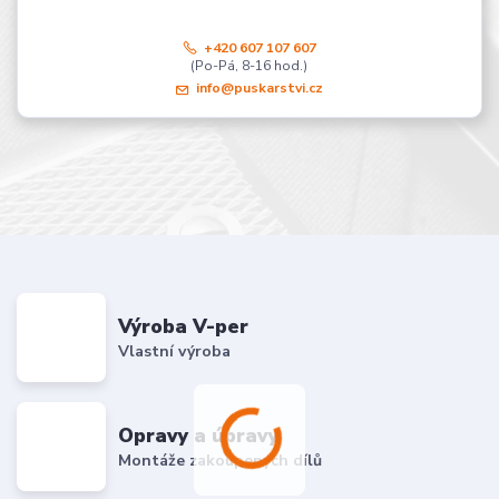
+420 607 107 607
(Po-Pá, 8-16 hod.)
info@puskarstvi.cz
Výroba V-per
Vlastní výroba
Opravy a úpravy
Montáže zakoupených dílů