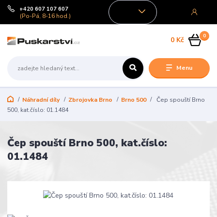
+420 607 107 607
CZK
(Po-Pá, 8-16 hod.)
0
0 Kč
Menu
Náhradní díly
Zbrojovka Brno
Brno 500
Čep spouští Brno
500, kat.číslo: 01.1484
Čep spouští Brno 500, kat.číslo:
01.1484