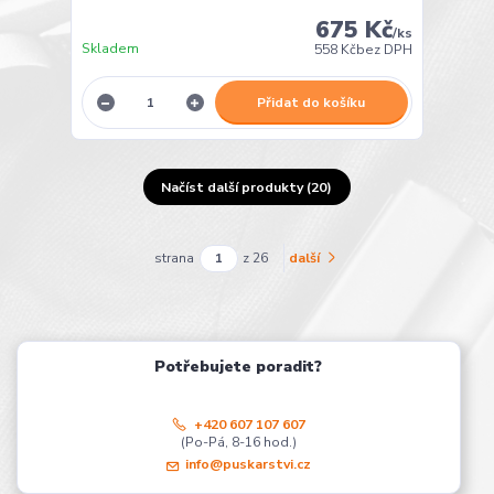
675 Kč
/
ks
Skladem
558 Kč
bez DPH
Přidat do košíku
Načíst další produkty (20)
strana
z 26
další
Potřebujete poradit?
+420 607 107 607
(Po-Pá, 8-16 hod.)
info@puskarstvi.cz