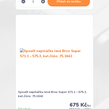
Přidat do košíku
Spoušť napínáčku levá Brno Super 571.1 – 575.3,
kat.číslo: 75.1642
675 Kč
/
ks