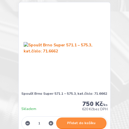
Spoušť Brno Super 571.1 – 575.3, kat.číslo: 71.6662
750 Kč
/
ks
Skladem
620 Kč
bez DPH
Přidat do košíku