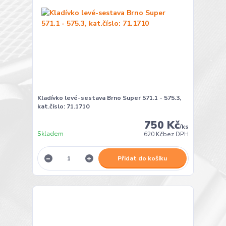
Kladívko levé-sestava Brno Super 571.1 - 575.3,
kat.číslo: 71.1710
750 Kč
/
ks
Skladem
620 Kč
bez DPH
Přidat do košíku