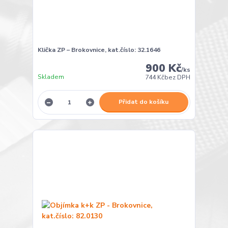
Klička ZP – Brokovnice, kat.číslo: 32.1646
900 Kč
/
ks
Skladem
744 Kč
bez DPH
Přidat do košíku