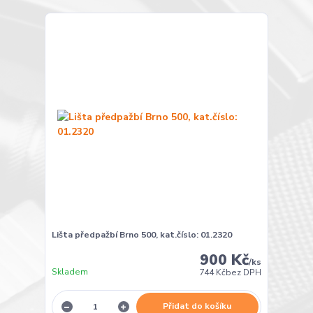
Lišta předpažbí Brno 500, kat.číslo: 01.2320
900 Kč
/
ks
Skladem
744 Kč
bez DPH
Přidat do košíku