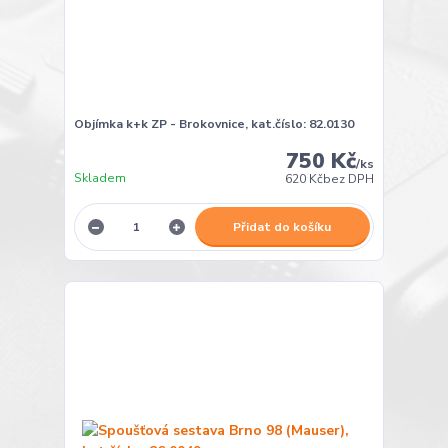
Objímka k+k ZP - Brokovnice, kat.číslo: 82.0130
750 Kč
/
ks
Skladem
620 Kč
bez DPH
Přidat do košíku