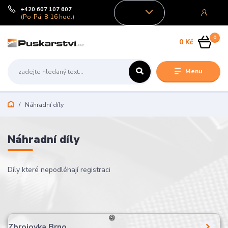
+420 607 107 607
CZK
(Po-Pá, 8-16 hod.)
0
0 Kč
Menu
Náhradní díly
Náhradní díly
Díly které nepodléhají registraci
Zbrojovka Brno