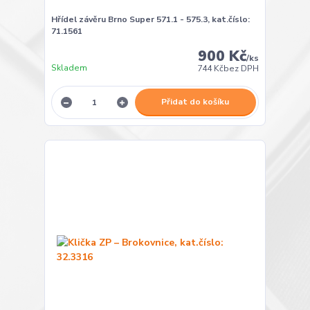
Hřídel závěru Brno Super 571.1 - 575.3, kat.číslo:
71.1561
900 Kč
/
ks
Skladem
744 Kč
bez DPH
Přidat do košíku