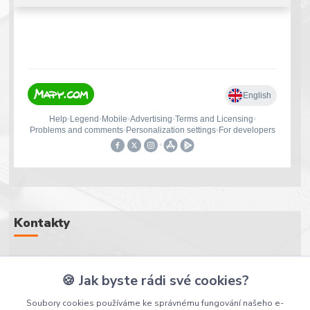
Kontakty
+420 607 107 607
🍪 Jak byste rádi své cookies?
(Po-Pá, 8-16 hod.)
Soubory cookies používáme ke správnému fungování našeho e-