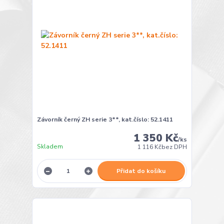
Závorník černý ZH serie 3**, kat.číslo: 52.1411
1 350 Kč
/
ks
Skladem
1 116 Kč
bez DPH
Přidat do košíku