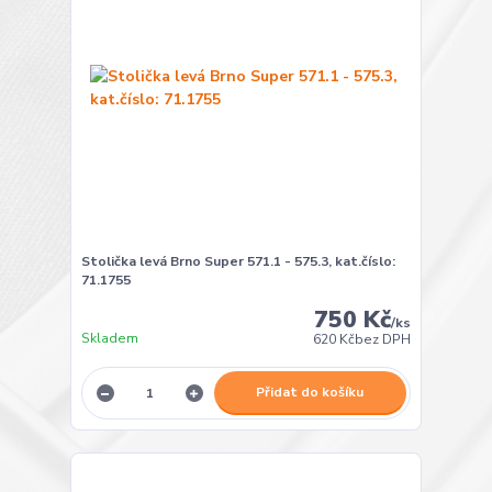
Stolička levá Brno Super 571.1 - 575.3, kat.číslo:
71.1755
750 Kč
/
ks
Skladem
620 Kč
bez DPH
Přidat do košíku