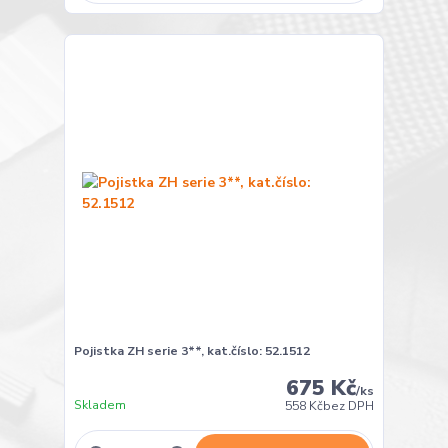
Pojistka ZH serie 3**, kat.číslo: 52.1512
675 Kč
/
ks
Skladem
558 Kč
bez DPH