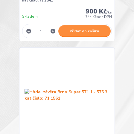
kat.číslo: 71.1341
900 Kč
/
ks
Skladem
744 Kč
bez DPH
Přidat do košíku