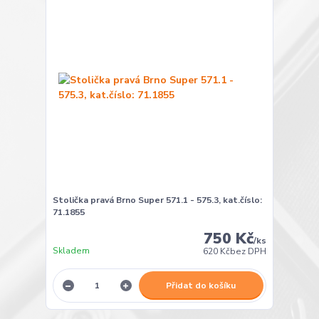
Stolička pravá Brno Super 571.1 - 575.3, kat.číslo:
71.1855
750 Kč
/
ks
Skladem
620 Kč
bez DPH
Přidat do košíku