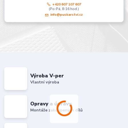
+420 607 107 607
(Po-Pá, 8-16 hod.)
info@puskarstvi.cz
Výroba V-per
Vlastní výroba
Opravy a úpravy
Montáže zakoupených dílů