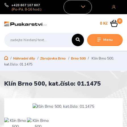
+420 607 107 607
CZK
(Po-Pá, 8-16 hod.)
0
0 Kč
Menu
Náhradní díly
Zbrojovka Brno
Brno 500
Klín Brno 500,
kat.číslo: 01.1475
Klín Brno 500, kat.číslo: 01.1475