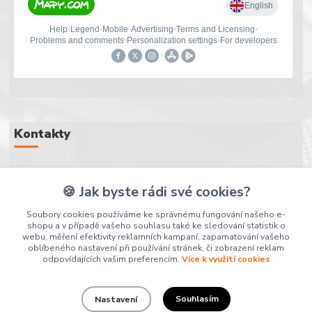
Kontakty
+420 607 107 607
🍪 Jak byste rádi své cookies?
(Po-Pá, 8-16 hod.)
Soubory cookies používáme ke správnému fungování našeho e-
shopu a v případě vašeho souhlasu také ke sledování statistik o
info@puskarstvi.cz
webu, měření efektivity reklamních kampaní, zapamatování vašeho
oblíbeného nastavení při používání stránek, či zobrazení reklam
odpovídajících vašim preferencím.
Více k využití cookies
Souhlasím
Nastavení