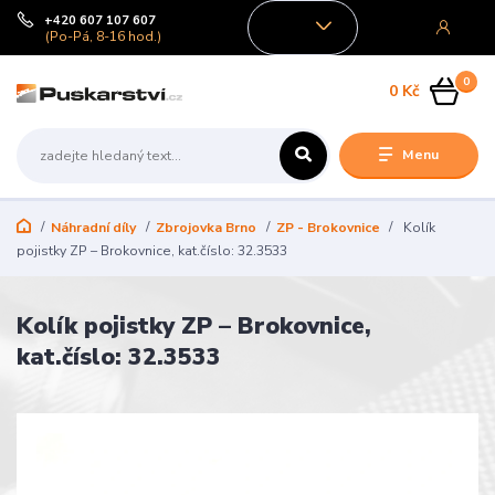
+420 607 107 607
CZK
(Po-Pá, 8-16 hod.)
0
0 Kč
Menu
Náhradní díly
Zbrojovka Brno
ZP - Brokovnice
Kolík
pojistky ZP – Brokovnice, kat.číslo: 32.3533
Kolík pojistky ZP – Brokovnice,
kat.číslo: 32.3533