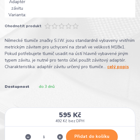
Ohodnotit produkt
Německé tlumiče značky S.I.W. jsou standardně vybaveny vnitřním
metrickým závitem pro uchycení na zbraň ve velikosti M18x1.
Pokud potřebujete tlumič usadit na ústí hlavně vybavené jiným
typem závitu, je nutné pro tento účel použít závitový adaptér.
Charakteristika: adaptér závitu určený pro tlumiče...
celý popis
Dostupnost
do 3 dnů
595 Kč
492 Kč
bez DPH
Přidat do košíku