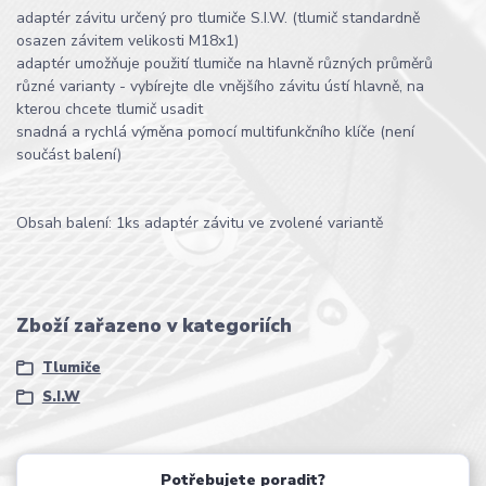
adaptér závitu určený pro tlumiče S.I.W. (tlumič standardně
osazen závitem velikosti M18x1)
adaptér umožňuje použití tlumiče na hlavně různých průměrů
různé varianty - vybírejte dle vnějšího závitu ústí hlavně, na
kterou chcete tlumič usadit
snadná a rychlá výměna pomocí multifunkčního klíče (není
součást balení)
Obsah balení: 1ks adaptér závitu ve zvolené variantě
Zboží zařazeno v kategoriích
Tlumiče
S.I.W
Potřebujete poradit?