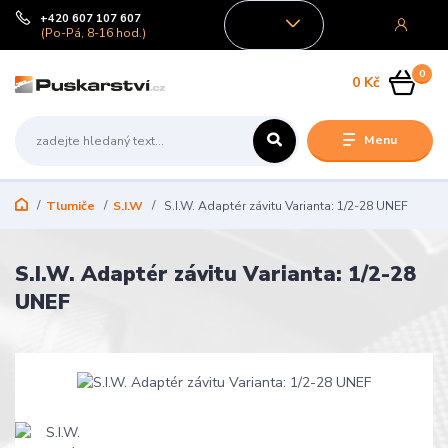
+420 607 107 607
CZK
(Po-Pá, 8-16 hod.)
0
0 Kč
Menu
Tlumiče
S.I.W
S.I.W. Adaptér závitu Varianta: 1/2-28 UNEF
S.I.W. Adaptér závitu Varianta: 1/2-28
UNEF