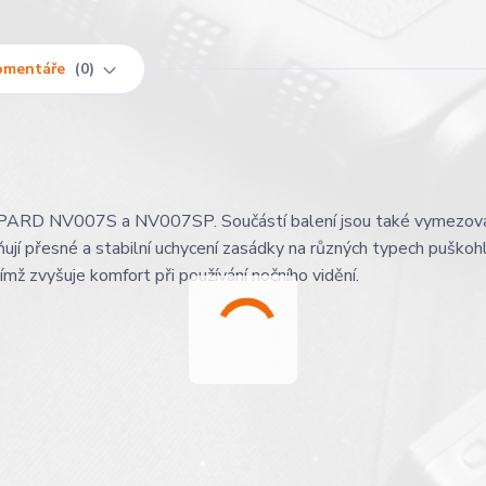
omentáře
0
ky PARD NV007S a NV007SP. Součástí balení jsou také vymezova
í přesné a stabilní uchycení zasádky na různých typech puškoh
čímž zvyšuje komfort při používání nočního vidění.