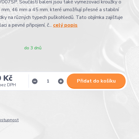
07SP. Součástí balení jsou také vymezovací kroužky o
 mm, 46 mm a 45 mm, které umožňují přesné a stabilní
dky na různých typech puškohledů. Tato objímka zajišťuje
aci a pevné připojení, č...
celý popis
do 3 dnů
0 Kč
Přidat do košíku
bez DPH
dostupnost