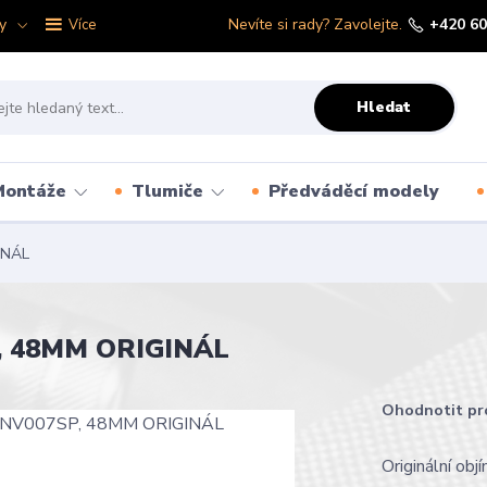
y
Nevíte si rady? Zavolejte.
+420 60
Více
Hledat
Montáže
Tlumiče
Předváděcí modely
INÁL
, 48MM ORIGINÁL
Ohodnotit pr
Originální ob