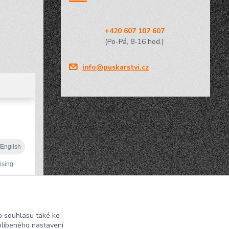
+420 607 107 607
(Po-Pá, 8-16 hod.)
info@puskarstvi.cz
 souhlasu také ke
blíbeného nastavení