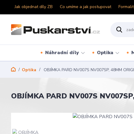
Jak objednat díly ZB
Co umíme a jak postupovat
Formalit
Náhradní díly
Optika
Optika
OBJÍMKA PARD NV007S NV007SP, 48MM ORIG
OBJÍMKA PARD NV007S NV007SP