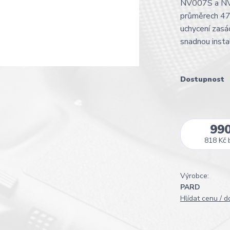
NV007S a NV0
průměrech 47
uchycení zasá
snadnou instal
Dostupnost
99
818 Kč
Výrobce:
PARD
Hlídat cenu / 