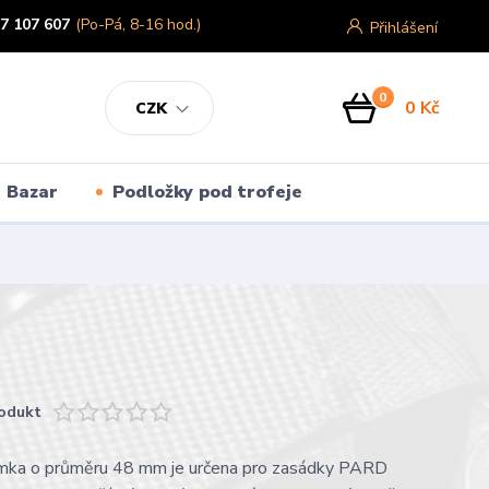
7 107 607
(Po-Pá, 8-16 hod.)
Přihlášení
0
0 Kč
CZK
Bazar
Podložky pod trofeje
odukt
jímka o průměru 48 mm je určena pro zasádky PARD