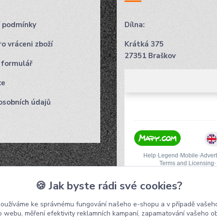
 podmínky
Dílna:
o vráceni zboží
Krátká 375
27351 Braškov
 formulář
ce
osobních údajů
🍪 Jak byste rádi své cookies?
používáme ke správnému fungování našeho e-shopu a v případě vašeho
k o webu, měření efektivity reklamních kampaní, zapamatování vašeho o