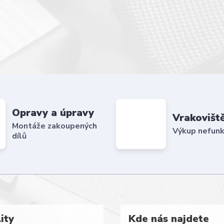
Opravy a úpravy
Vrakovišt
Montáže zakoupených
Výkup nefunk
dílů
ity
Kde nás najdete