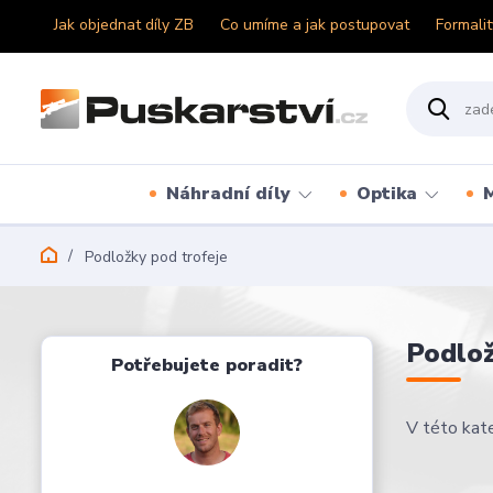
Jak objednat díly ZB
Co umíme a jak postupovat
Formalit
Náhradní díly
Optika
Podložky pod trofeje
Podlož
Potřebujete poradit?
V této kate