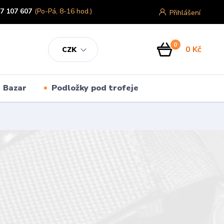
7 107 607
(Po-Pá, 8-16 hod.)
Přihlášení
0
0 Kč
CZK
Bazar
Podložky pod trofeje