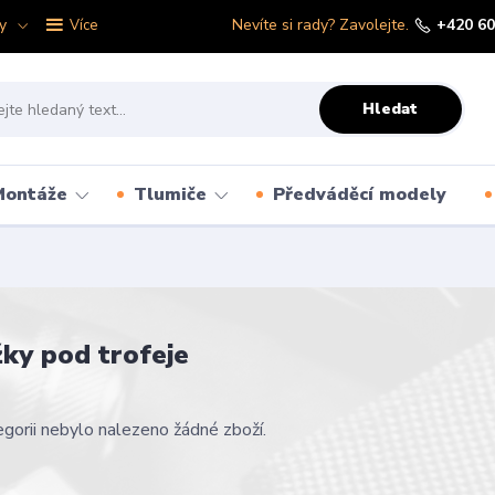
y
Nevíte si rady? Zavolejte.
+420 60
Více
Hledat
Montáže
Tlumiče
Předváděcí modely
ky pod trofeje
gorii nebylo nalezeno žádné zboží.