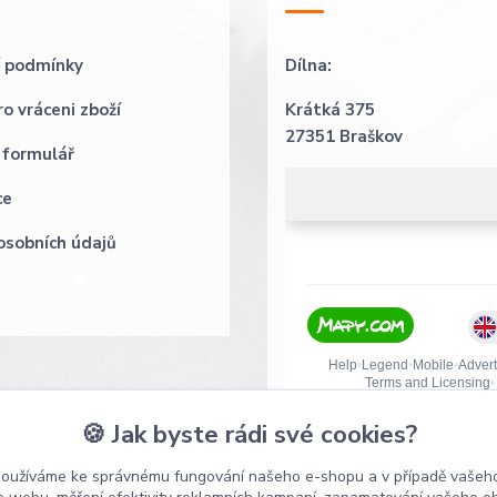
 podmínky
Dílna:
o vráceni zboží
Krátká 375
27351 Braškov
 formulář
ce
osobních údajů
🍪 Jak byste rádi své cookies?
používáme ke správnému fungování našeho e-shopu a v případě vašeho