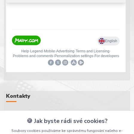
Kontakty
+420 607 107 607
🍪 Jak byste rádi své cookies?
(Po-Pá, 8-16 hod.)
Soubory cookies používáme ke správnému fungování našeho e-