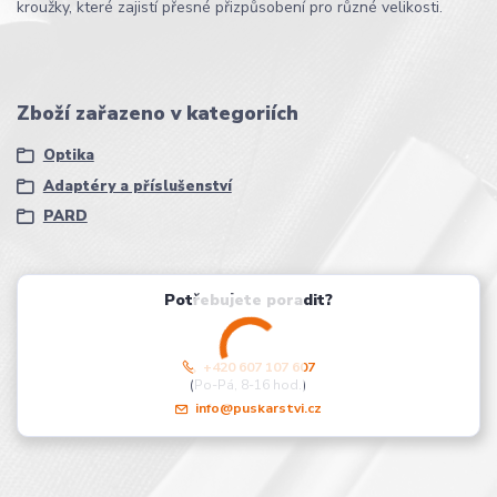
kroužky, které zajistí přesné přizpůsobení pro různé velikosti.
Zboží zařazeno v kategoriích
Optika
Adaptéry a příslušenství
PARD
Potřebujete poradit?
+420 607 107 607
(Po-Pá, 8-16 hod.)
info@puskarstvi.cz