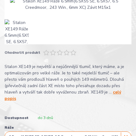
Ohodnotit produkt
Stalon XE149 je největší a nejúčinnější tlumič, který máme, a je
optimalizován pro velké ráže. Je to také nejdelší tlumič – ale
přesto vám prodlouží hlaveň o pouhých 149 milimetrů. Dlouhá
(převlečná) zadní část XE místo toho přesahuje dozadu přes
hlaveň a vytváří tak dobře vyváženou zbraň. XE149 je ...
celý
popis
Dostupnost
do 3 dnů
Ráže