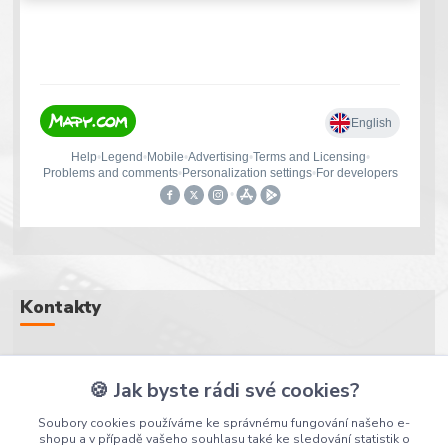
Kontakty
+420 607 107 607
🍪 Jak byste rádi své cookies?
(Po-Pá, 8-16 hod.)
Soubory cookies používáme ke správnému fungování našeho e-
shopu a v případě vašeho souhlasu také ke sledování statistik o
info@puskarstvi.cz