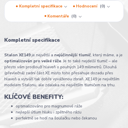
Kompletní specifikace
Hodnocení
0
Komentáře
0
Kompletní specifikace
Stalon XE149
je největší a
nejúčinnější tlumič
, který máme, a je
optimalizován pro velké ráže
. Je to také nejdelší tlumič – ale
přesto vám prodlouží hlaveň o pouhých 149 milimetrů. Dlouhá
(převlečná) zadní část XE místo toho přesahuje dozadu přes
hlaveň a vytváří tak dobře vyváženou zbraň. XE149 je největším
modelem Stalonu, ale zdaleka ne největším tlumičem na trhu.
KLÍČOVÉ BENEFITY:
optimalizováno pro magnumové ráže
nejlepší útlum hluku i zpětného rázu
perfektně se hodí na šoulačku nebo čekanou