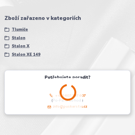
Zboží zařazeno v kategoriích
Tlumiče
Stalon
Stalon X
Stalon XE 149
Potřebujete poradit?
+420 607 107 607
(Po-Pá, 8-16 hod.)
info@puskarstvi.cz