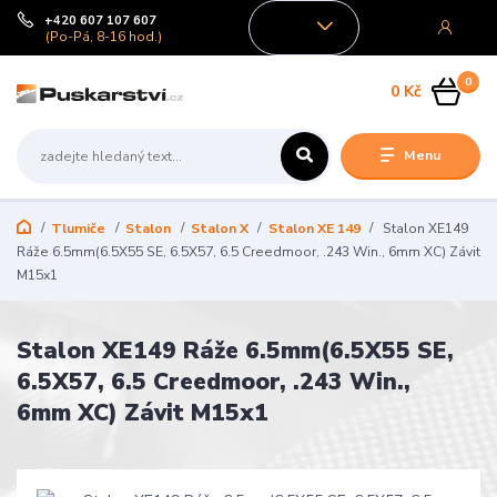
+420 607 107 607
CZK
(Po-Pá, 8-16 hod.)
0
0 Kč
Menu
Tlumiče
Stalon
Stalon X
Stalon XE 149
Stalon XE149
Ráže 6.5mm(6.5X55 SE, 6.5X57, 6.5 Creedmoor, .243 Win., 6mm XC) Závit
M15x1
Stalon XE149 Ráže 6.5mm(6.5X55 SE,
6.5X57, 6.5 Creedmoor, .243 Win.,
6mm XC) Závit M15x1